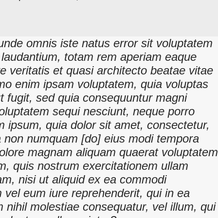
 unde omnis iste natus error sit voluptatem
laudantium, totam rem aperiam eaque
re veritatis et quasi architecto beatae vitae
emo enim ipsam voluptatem, quia voluptas
aut fugit, sed quia consequuntur magni
voluptatem sequi nesciunt, neque porro
 ipsum, quia dolor sit amet, consectetur,
quia non numquam [do] eius modi tempora
t dolore magnam aliquam quaerat voluptatem
, quis nostrum exercitationem ullam
sam, nisi ut aliquid ex ea commodi
vel eum iure reprehenderit, qui in ea
 nihil molestiae consequatur, vel illum, qui