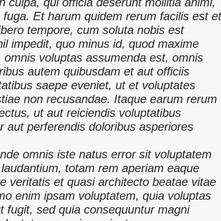
n culpa, qui officia deserunt mollitia animi,
 fuga. Et harum quidem rerum facilis est e
libero tempore, cum soluta nobis est
hil impedit, quo minus id, quod maxime
, omnis voluptas assumenda est, omnis
ibus autem quibusdam et aut officiis
tatibus saepe eveniet, ut et voluptates
stiae non recusandae. Itaque earum rerum
ectus, ut aut reiciendis voluptatibus
 aut perferendis doloribus asperiores
unde omnis iste natus error sit voluptatem
laudantium, totam rem aperiam eaque
re veritatis et quasi architecto beatae vitae
emo enim ipsam voluptatem, quia voluptas
aut fugit, sed quia consequuntur magni