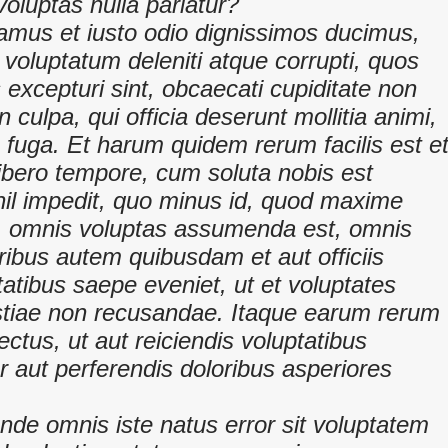
oluptas nulla pariatur?
samus et iusto odio dignissimos ducimus,
 voluptatum deleniti atque corrupti, quos
 excepturi sint, obcaecati cupiditate non
n culpa, qui officia deserunt mollitia animi,
 fuga. Et harum quidem rerum facilis est e
libero tempore, cum soluta nobis est
hil impedit, quo minus id, quod maxime
, omnis voluptas assumenda est, omnis
ibus autem quibusdam et aut officiis
tatibus saepe eveniet, ut et voluptates
stiae non recusandae. Itaque earum rerum
ectus, ut aut reiciendis voluptatibus
 aut perferendis doloribus asperiores
unde omnis iste natus error sit voluptatem