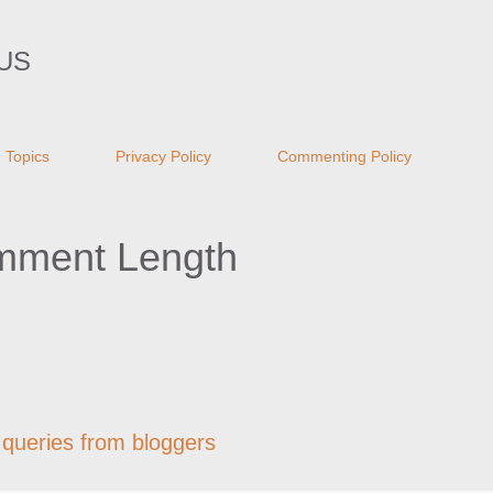
Skip to main content
US
Topics
Privacy Policy
Commenting Policy
omment Length
 queries from bloggers