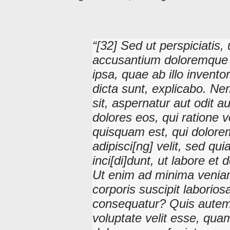
[32] Sed ut perspiciatis,
accusantium doloremque 
ipsa, quae ab illo invento
dicta sunt, explicabo. N
sit, aspernatur aut odit 
dolores eos, qui ratione 
quisquam est, qui dolorem
adipisci[ng] velit, sed 
inci[di]dunt, ut labore e
Ut enim ad minima veniam
corporis suscipit laborio
consequatur? Quis autem 
voluptate velit esse, quam