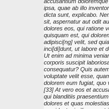
accusantium doloremque 
ipsa, quae ab illo invento
dicta sunt, explicabo. N
sit, aspernatur aut odit 
dolores eos, qui ratione 
quisquam est, qui dolorem
adipisci[ng] velit, sed 
inci[di]dunt, ut labore e
Ut enim ad minima veniam
corporis suscipit laborio
consequatur? Quis autem 
voluptate velit esse, quam
dolorem eum fugiat, quo v
[33] At vero eos et accu
qui blanditiis praesentium
dolores et quas molestias