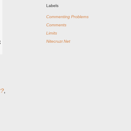
Labels
Commenting Problems
Comments
Limits
s
Nitecruzr.Net
t?
,