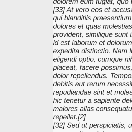
dolorem eum fugiat, quo v
[33] At vero eos et accu
qui blanditiis praesentium
dolores et quas molestias
provident, similique sunt i
id est laborum et dolorum
expedita distinctio. Nam 
eligendi optio, cumque ni
placeat, facere possimus
dolor repellendus. Tempor
debitis aut rerum necessi
repudiandae sint et mole
hic tenetur a sapiente del
maiores alias consequatur
repellat.[2]
[32] Sed ut perspiciatis, 