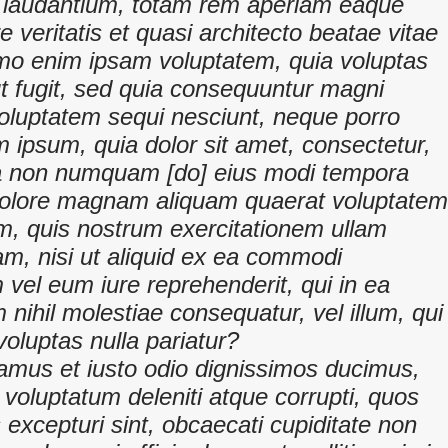
laudantium, totam rem aperiam eaque
re veritatis et quasi architecto beatae vitae
emo enim ipsam voluptatem, quia voluptas
aut fugit, sed quia consequuntur magni
voluptatem sequi nesciunt, neque porro
 ipsum, quia dolor sit amet, consectetur,
quia non numquam [do] eius modi tempora
t dolore magnam aliquam quaerat voluptatem
, quis nostrum exercitationem ullam
sam, nisi ut aliquid ex ea commodi
vel eum iure reprehenderit, qui in ea
 nihil molestiae consequatur, vel illum, qui
oluptas nulla pariatur?
samus et iusto odio dignissimos ducimus,
 voluptatum deleniti atque corrupti, quos
 excepturi sint, obcaecati cupiditate non