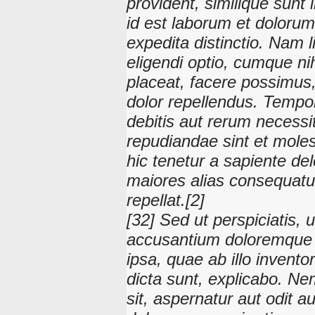
provident, similique sunt i
id est laborum et dolorum
expedita distinctio. Nam 
eligendi optio, cumque ni
placeat, facere possimus
dolor repellendus. Tempor
debitis aut rerum necessi
repudiandae sint et mole
hic tenetur a sapiente del
maiores alias consequatur
repellat.[2]
[32] Sed ut perspiciatis, 
accusantium doloremque 
ipsa, quae ab illo invento
dicta sunt, explicabo. N
sit, aspernatur aut odit 